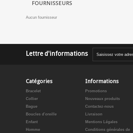
FOURNISSEURS
Aucun fournisseur
Lettre d'informations
Catégories
Informations
Bracelet
Promotions
Collier
Nouveaux produits
Bague
Contactez-nous
Boucles d'oreille
Livraison
Enfant
Mentions Légales
Homme
Conditions générales de