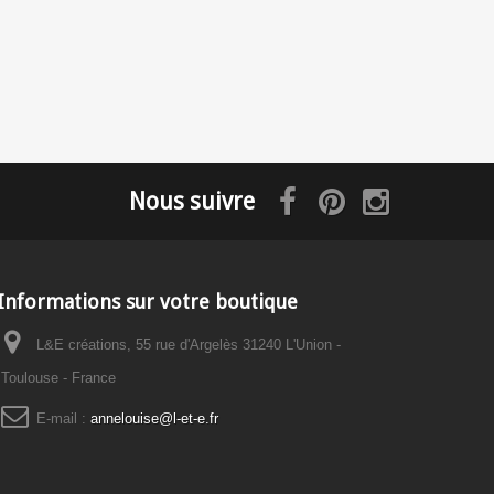
Nous suivre
Informations sur votre boutique
L&E créations, 55 rue d'Argelès 31240 L'Union -
Toulouse - France
E-mail :
annelouise@l-et-e.fr